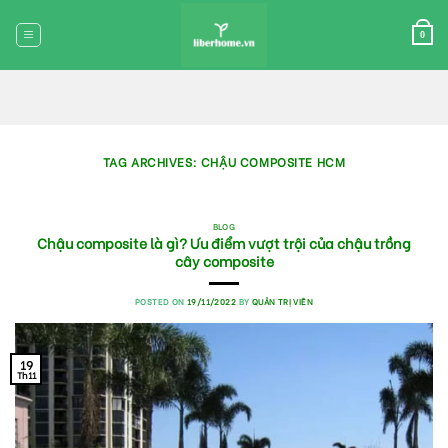
Skip
to
0
content
TAG ARCHIVES:
CHẬU COMPOSITE HCM
BLOG
Chậu composite là gì? Ưu điểm vượt trội của chậu trồng
cây composite
POSTED ON
19/11/2022
BY
QUẢN TRỊ VIÊN
19
Th11