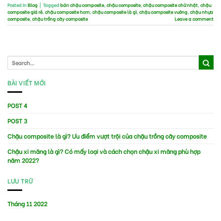
Posted in
Blog
|
Tagged
bán chậu composite
,
chậu composite
,
chậu composite chữ nhật
,
chậu
composite giá rẻ
,
chậu composite hcm
,
chậu composite là gì
,
chậu composite vuông
,
chậu nhựa
composite
,
chậu trồng cây composite
Leave a comment
BÀI VIẾT MỚI
POST 4
POST 3
Chậu composite là gì? Ưu điểm vượt trội của chậu trồng cây composite
Chậu xi măng là gì? Có mấy loại và cách chọn chậu xi măng phù hợp
năm 2022?
LƯU TRỮ
Tháng 11 2022