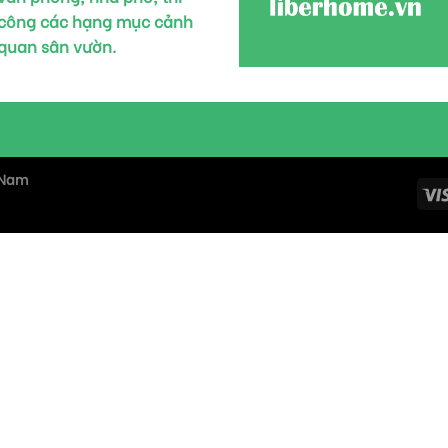
công các hạng mục cảnh
quan sân vườn.
 Nam