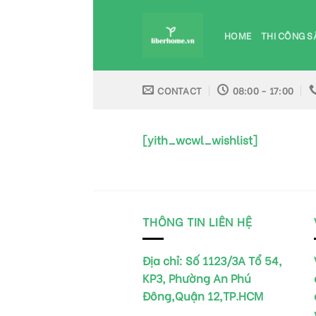
Skip
to
HOME
THI CÔNG S
content
CONTACT
08:00 - 17:00
[yith_wcwl_wishlist]
THÔNG TIN LIÊN HỆ
Địa chỉ:
Số 1123/3A Tổ 54,
KP3, Phường An Phú
Đông,Quận 12,TP.HCM