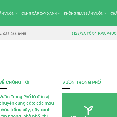
ÂN VƯỜN
CUNG CẤP CÂY XANH
KHÔNG GIAN SÂN VƯỜN
CHẬ
1123/3A TỔ 54, KP3, PHƯ
038 266 8445
VỀ CHÚNG TÔI
VƯỜN TRONG PHỐ
Vườn Trong Phố là đơn vị
chuyên cung cấp:
các mẫu
chậu trồng cây, cây xanh
văn phòng, nhà phố, thi