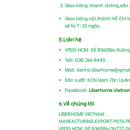
Giao hàng nhanh chóng,sản x
Giao hàng nội thành Hồ Chí M
sẽ từ 7-10 ngày.
5.Liên hệ
VPDD HCM:
Số B360Bis đường
Tell:
038 266 8445
Mail:
lienhe.liberhome@gmai
Sản xuất:
KCN Nam Tân Uyên
Facebook:
Liberhome Vietnam
6.Về chúng tôi
LIBERHOME VIETNAM
MANFACTURING EXPORT POTS 
VPDD HCM: Số B360Bis DHT27,