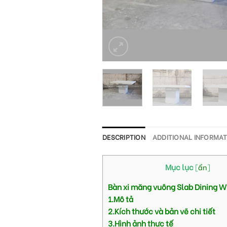
DESCRIPTION
ADDITIONAL INFORMA
Mục lục
[
ẩn
]
Bàn xi măng vuông Slab Dining 
1.Mô tả
2.Kích thước và bản vẽ chi tiết
3.Hình ảnh thực tế