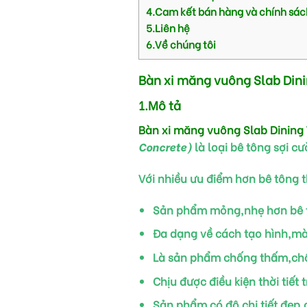
4.Cam kết bán hàng và chính sác
5.Liên hệ
6.Về chúng tôi
Bàn xi măng vuông Slab Din
1.Mô tả
Bàn xi măng vuông Slab Dinin
Concrete)
là loại bê tông sợi c
Với nhiều ưu điểm hơn bê tông 
Sản phẩm mỏng,nhẹ hơn bê t
Đa dạng về cách tạo hình,mà
Là sản phẩm chống thấm,chố
Chịu được điều kiện thời tiết
Sản phẩm có độ chi tiết đẹp,c