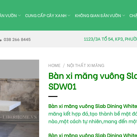
ÂN VƯỜN
CUNG CẤP CÂY XANH
KHÔNG GIAN SÂN VƯỜN
CHẬ
1123/3A TỔ 54, KP3, PHƯ
038 266 8445
HOME
/
NỘI THẤT XI MĂNG
Bàn xi măng vuông Sl
SDW01
Bàn xi măng vuông Slab Dining Whit
măng kết hợp đá,tạo thành bề mặt đá
nào,một cách tự nhiên,mang đến một v
Bàn xi măng vuông Slab Dining Whit