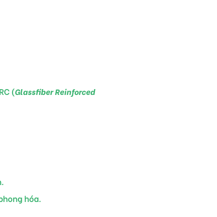
RC (
Glassfiber Reinforced
.
 phong hóa.