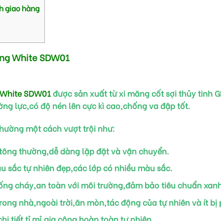
h giao hàng
ing White SDW01
g White SDW01
được sản xuất từ xi măng cốt sợi thủy tinh G
ường lực,có độ nén lên cực kì cao,chống va đập tốt.
thường một cách vượt trội như:
ông thường,dễ dàng lặp đặt và vận chuyển.
u sắc tự nhiên đẹp,các lớp có nhiều màu sắc.
ng cháy,an toàn với môi trường,đảm bảo tiêu chuẩn xanh
 trong nhà,ngoài trời,ăn mòn,tác động của tự nhiên và ít bị
hi tiết tỉ mỉ,gia công hoàn toàn tự nhiên.