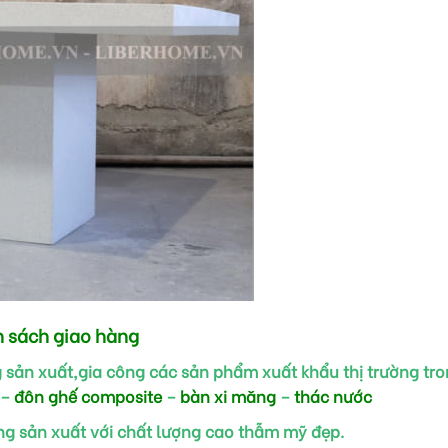
h sách giao hàng
 sản xuất,gia công các sản phẩm xuất khẩu thị trường tro
–
đôn ghế composite
–
bàn xi măng
–
thác nước
ng sản xuất với chất lượng cao thẫm mỹ đẹp.