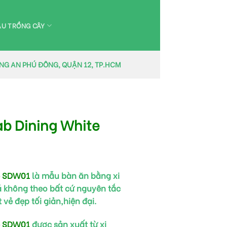
U TRỒNG CÂY
ỜNG AN PHÚ ĐÔNG, QUẬN 12, TP.HCM
ab Dining White
e SDW01
là mẫu bàn ăn bằng xi
 không theo bất cứ nguyên tắc
ẻ đẹp tối giản,hiện đại.
e SDW01
được sản xuất từ xi